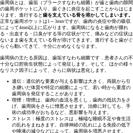
歯周病とは、歯垢（プラークすなわち細菌）が歯と歯肉の隙間
の歯周ポケットに入り、歯ぐきに炎症を起こすことからはじま
ります。進行すると
歯を支えている骨を溶かしてしまいます。
正常な歯周ポケットは1～3mmですが、歯肉の炎症や骨の吸収
によって4mm以上に広がります。歯周病になると歯肉が腫れ
る・出血する・口臭がする等の症状がでて、痛みなどの症状は
ないまま歯を支えている骨が溶けてきます。進行すると歯がぐ
らぐら動いてきて、十分にかめなくなります。
歯周病の主たる原因は、
歯垢
すなわち
細菌
です．患者さんの不
十分な口腔衛生状態によって発症します。そして、ほかの様々
なリスク因子によって、さらに病状は悪化します。
遺伝
：遺伝的な要素が与える影響は大きく、両親から引
き継いだ体質や特定の細菌によって、若い時から重度の
歯周病を発症することがあります。
喫煙
：喫煙は、歯肉の血流を悪くし，歯肉の抵抗力をさ
げ、歯周病をさらに憎悪させます。治療に対しても、
手
術の成功率がおちる
など、悪影響を与えます。
ストレス
：極度のストレスは，極端な睡眠不足や食生活
の乱れをまねきます。
自律神経
の乱れによる
免疫の低下
や
唾液の減少
などによって、歯周病を増悪させます。