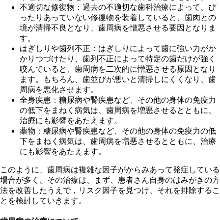
不適切な修復物
：過去の不適切な歯科治療によって、ぴ
ったりあっていない修復物を装着していると、歯肉との
境が清掃不良となり、歯周病を憎悪させる要因となりま
す。
はぎしりや歯列不正
：はぎしりによって歯に強い力がか
かりつづけたり、歯列不正によって特定の歯だけが強く
咬んでいると、歯周病を二次的に憎悪させる原因となり
ます。もちろん、歯並びが悪いと清掃しにくくなり、歯
周病を悪化させます。
全身疾患
：糖尿病や腎疾患など、その他の身体の免疫力
の低下をまねく病気は、歯周病を増悪させるとともに、
治療にも影響をあたえます。
薬物
：糖尿病や腎疾患など、その他の身体の免疫力の低
下をまねく病気は、歯周病を増悪させるとともに、治療
にも影響をあたえます。
このように、歯周病は複雑な因子がからみあって発症している
場合が多く、その治療は、まず、患者さん自身の
はみがきの方
法
を改善したうえで，
リスク因子
を見つけ、それを
排除
するこ
とを検討していきます。