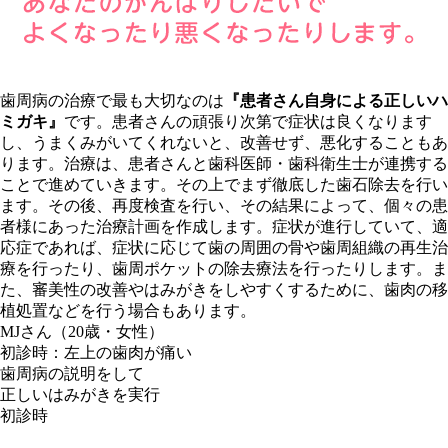
歯周病の治療で最も大切なのは
『患者さん自身による正しいハ
ミガキ』
です。患者さんの頑張り次第で症状は良くなります
し、うまくみがいてくれないと、改善せず、悪化することもあ
ります。治療は、患者さんと歯科医師・歯科衛生士が連携する
ことで進めていきます。その上でまず徹底した
歯石除去
を行い
ます。その後、再度検査を行い、その結果によって、個々の患
者様にあった
治療計画
を作成します。症状が進行していて、適
応症であれば、症状に応じて歯の周囲の骨や歯周組織の再生治
療を行ったり、歯周ポケットの除去療法を行ったりします。ま
た、審美性の改善やはみがきをしやすくするために、
歯肉の移
植処置
などを行う場合もあります。
MJさん（20歳・女性）
初診時：左上の歯肉が痛い
歯周病の説明をして
正しいはみがきを実行
初診時